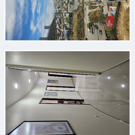
muy bien explicó muy bien el
procedimiento
Paciente
Dedicación al paciente, estudios
hasta encontrar causas , al
pendiente y cuidadoso al decir las
cosas
Paciente