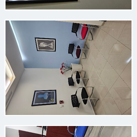
Me recomendaron al doctor y
confio en la persona que me lo
recomendo, es la primera consulta
por lo cual se requieren estudios
para poder que realice una
valoración. Mas adelante tendré
una opinión mas certada del
doctor.
Paciente