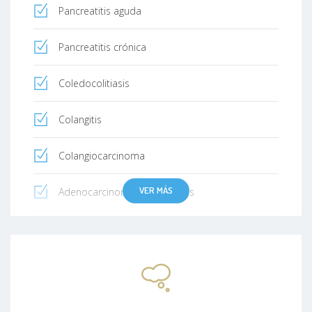
Pancreatitis aguda
Pancreatitis crónica
Coledocolitiasis
Colangitis
Colangiocarcinoma
VER MÁS
Adenocarcinoma de páncreas
Hepatitis
Enfermedad biliar
Enfermedad inflamatoria intestinal